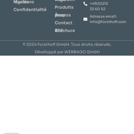
Mentions légales
+49(0)212
Produits
33 60 52
Confidentialité
À propos de nous
Adresse email:
info@forsthoff.com
Contact
⇩ Brochure PDF
© 2024 Forsthoff GmbH. Tous droits réservés.
Développé par WERBAGO GmbH