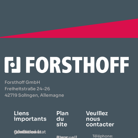
Forsthoff GmbH
Freiheitstraße 24-26
42719 Solingen, Allemagne
Liens
Plan
Veuillez
importants
du
nous
site
contacter
Conditions générales relatives à la remise en état
Téléphone:
Page d’accueil