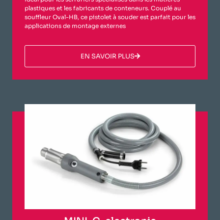
plastiques et les fabricants de conteneurs. Couplé au
souffleur Oval-HB, ce pistolet à souder est parfait pour les
applications de montage externes
​EN SAVOIR PLUS​