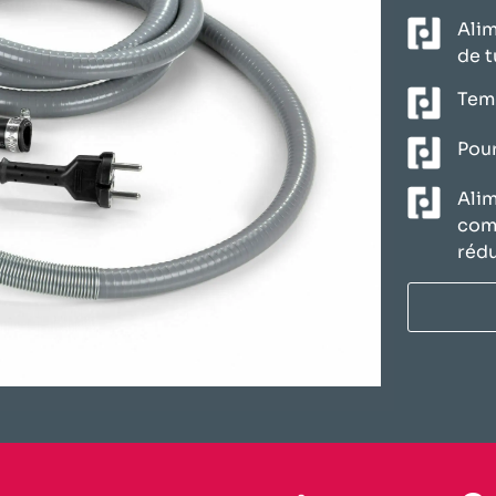
Alim
de t
Temp
Pour
Alim
comp
rédu