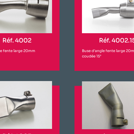
Réf. 4002
Réf. 4002.1
te fente large 20mm
Buse d’angle fente large 20
coudée 15°