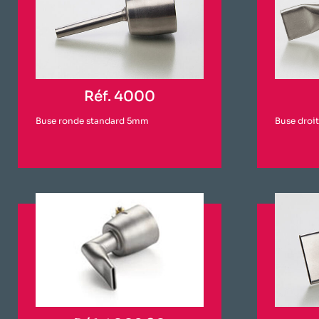
Réf. 4000
Buse ronde standard 5mm
Buse droi