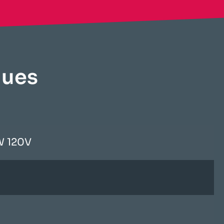
ues​
W 120V