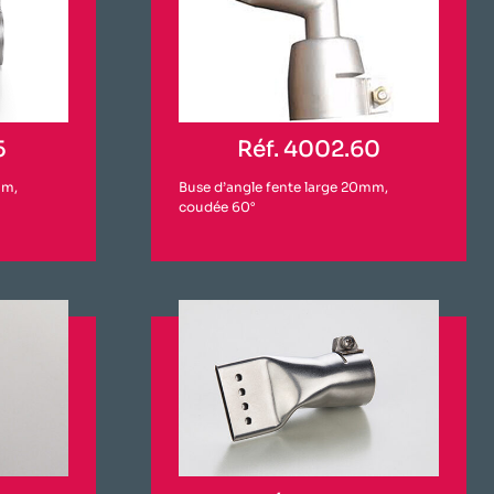
5
Réf. 4002.60
mm,
Buse d’angle fente large 20mm,
coudée 60°