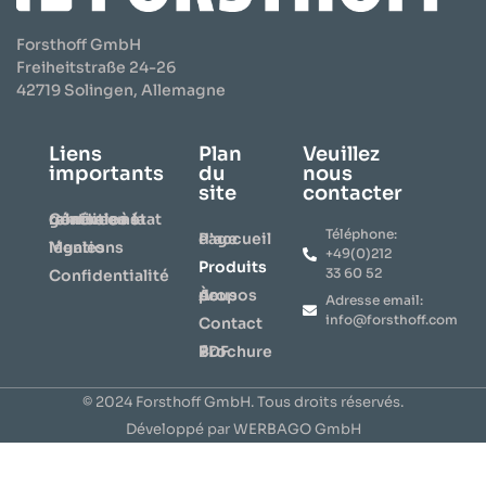
Forsthoff GmbH
Freiheitstraße 24-26
42719 Solingen, Allemagne
Liens
Plan
Veuillez
importants
du
nous
site
contacter
Conditions générales relatives à la remise en état
Téléphone:
Page d’accueil
Mentions légales
+49(0)212
Produits
33 60 52
Confidentialité
À propos de nous
Adresse email:
info@forsthoff.com
Contact
⇩ Brochure PDF
© 2024 Forsthoff GmbH. Tous droits réservés.
Développé par WERBAGO GmbH