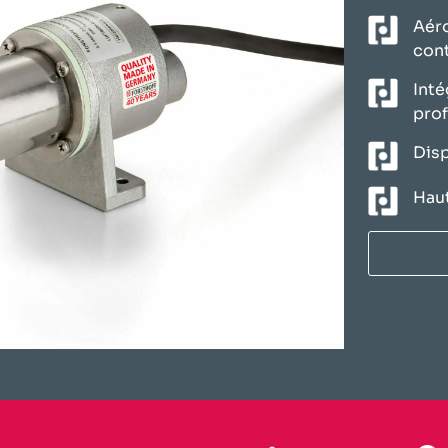
Aéro
con
Inté
prof
Disp
Haut