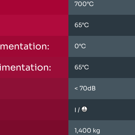
700°C
65°C
imentation:
0°C
limentation:
65°C
< 70dB
I /
1,400 kg