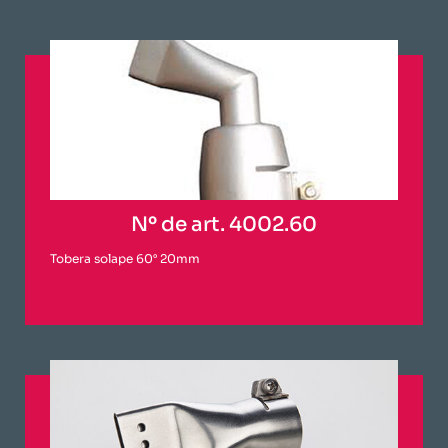
Nº de art. 4002.60
Tobera solape 60° 20mm