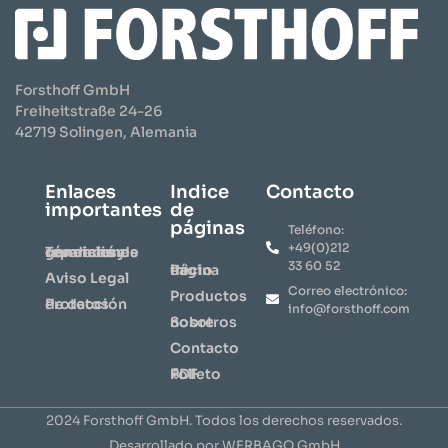
Forsthoff GmbH
Freiheitstraße 24-26
42719 Solingen, Alemania
Enlaces
Indice
Contacto
importantes
de
páginas
Teléfono:
+49(0)212
Términos y condiciones generales de reparación
33 60 52
Página de inicio
Aviso Legal
Correo electrónico:
​Productos​
Protección de datos
info@forsthoff.com
Sobre nosotros
Contacto
⇩ Folleto PDF
2024 Forsthoff GmbH. Todos los derechos reservados.
Desarrollado por WERBAGO GmbH