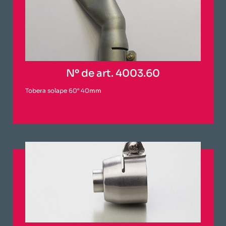
Nº de art. 4003.60
Tobera solape 60° 40mm