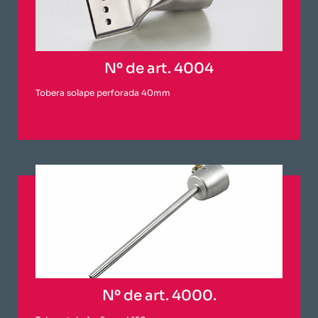
Nº de art. 4004
Tobera solape perforada 40mm
Nº de art. 4000.