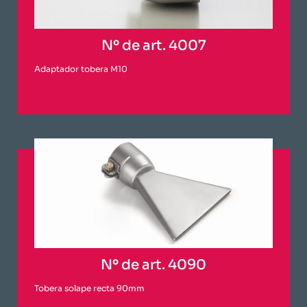
Nº de art. 4007
Adaptador tobera M10
Nº de art. 4090
Tobera solape recta 90mm