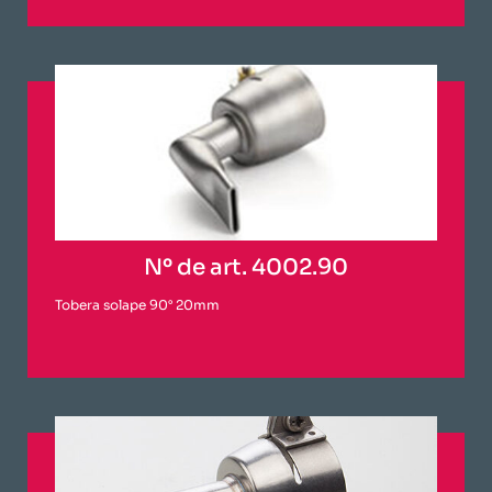
Nº de art. 4002.90
Tobera solape 90° 20mm