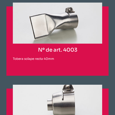
Nº de art. 4003
Tobera solape recta 40mm