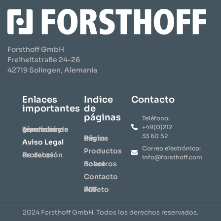
Forsthoff GmbH
Freiheitstraße 24-26
42719 Solingen, Alemania
Enlaces
Indice
Contacto
importantes
de
páginas
Teléfono:
+49(0)212
Términos y condiciones generales de reparación
33 60 52
Página de inicio
Aviso Legal
Correo electrónico:
​Productos​
Protección de datos
info@forsthoff.com
Sobre nosotros
Contacto
⇩ Folleto PDF
2024 Forsthoff GmbH. Todos los derechos reservados.