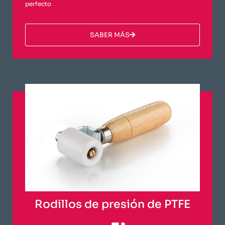
perfecto
​SABER MÁS​
Rodillos de presión de PTFE