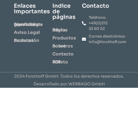
Enlaces
Indice
Contacto
importantes
de
páginas
Teléfono:
+49(0)212
Términos y condiciones generales de reparación
33 60 52
Página de inicio
Aviso Legal
Correo electrónico:
​Productos​
Protección de datos
info@forsthoff.com
Sobre nosotros
Contacto
⇩ Folleto PDF
2024 Forsthoff GmbH. Todos los derechos reservados.
Desarrollado por WERBAGO GmbH