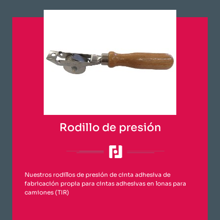
Rodillo de presión
Nuestros rodillos de presión de cinta adhesiva de
fabricación propia para cintas adhesivas en lonas para
camiones (TIR)