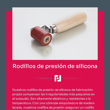
Rodillos de presión de silicona
Nuestros rodillos de presión de silicona de fabricación
propia compensan las irregularidades más pequeñas en
el subsuelo. Son altamente elásticos y resistentes a la
temperatura. Con una cómoda empuñadura de madera
lacada, nuestros rodillos de presión aseguran un rodillo