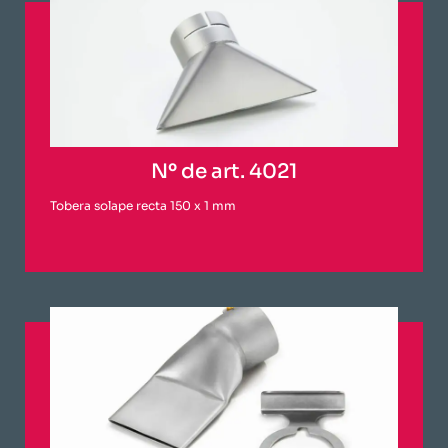
Nº de art. 4021
Tobera solape recta 150 x 1 mm