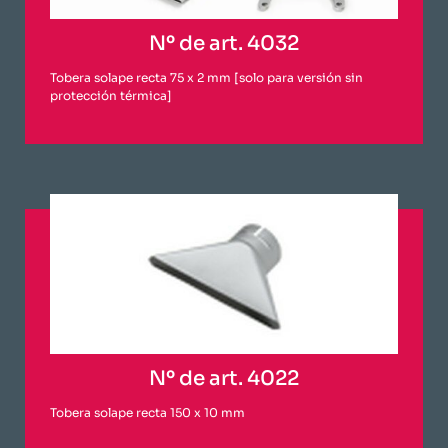
Nº de art. 4032
Tobera solape recta 75 x 2 mm [solo para versión sin
protección térmica]
Nº de art. 4022
Tobera solape recta 150 x 10 mm