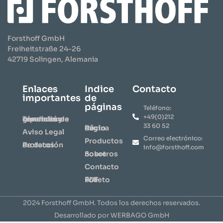
Forsthoff GmbH
Freiheitstraße 24-26
42719 Solingen, Alemania
Enlaces
Indice
Contacto
importantes
de
páginas
Teléfono:
+49(0)212
Términos y condiciones generales de reparación
33 60 52
Página de inicio
Aviso Legal
Correo electrónico:
​Productos​
Protección de datos
info@forsthoff.com
Sobre nosotros
Contacto
⇩ Folleto PDF
2024 Forsthoff GmbH. Todos los derechos reservados.
Desarrollado por WERBAGO GmbH