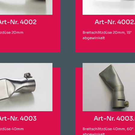
Art-Nr. 4002
Art-Nr. 4002
itzdüse 20mm
Breitschlitzdüse 20mm, 15°
abgewinkelt
Art-Nr. 4003
Art-Nr. 4003
itzdüse 40mm
Breitschlitzdüse 40mm, 60°
abgewinkelt