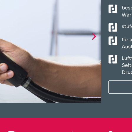
beso
War
stuf
für 
Aus
Luft
Seit
Dru