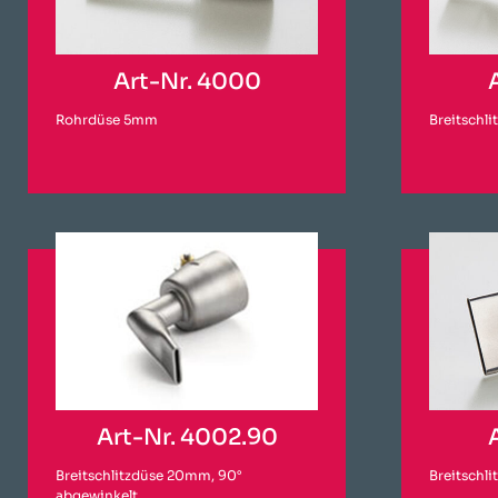
Art-Nr. 4000
Rohrdüse 5mm
Breitschl
Art-Nr. 4002.90
Breitschlitzdüse 20mm, 90°
Breitschl
abgewinkelt