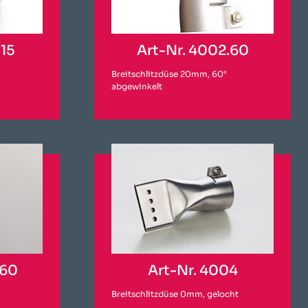
.15
Art-Nr. 4002.60
Breitschlitzdüse 20mm, 60°
abgewinkelt
.60
Art-Nr. 4004
Breitschlitzdüse 0mm, gelocht