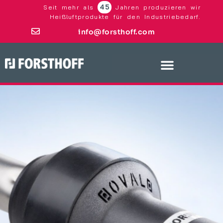
45
Seit mehr als
Jahren produzieren wir
Heißluftprodukte für den Industriebedarf.
info@forsthoff.com