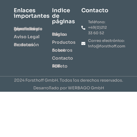
Enlaces
Indice
Contacto
importantes
de
páginas
Teléfono:
+49(0)212
Términos y condiciones generales de reparación
33 60 52
Página de inicio
Aviso Legal
Correo electrónico:
​Productos​
Protección de datos
info@forsthoff.com
Sobre nosotros
Contacto
⇩ Folleto PDF
2024 Forsthoff GmbH. Todos los derechos reservados.
Desarrollado por WERBAGO GmbH