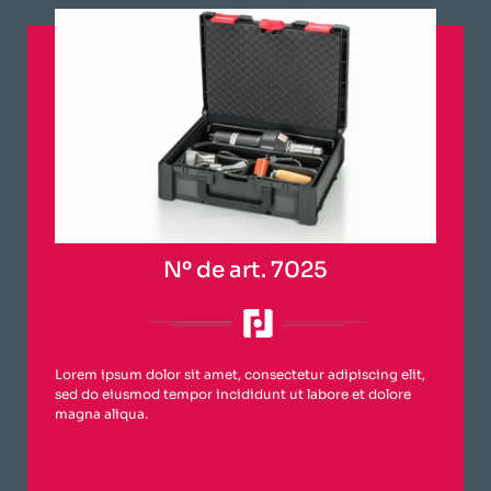
Nº de art. 7025
Lorem ipsum dolor sit amet, consectetur adipiscing elit,
sed do eiusmod tempor incididunt ut labore et dolore
magna aliqua.