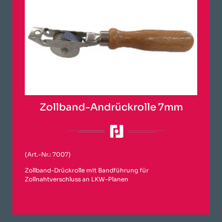
Zollband-Andrückrolle 7mm
(Art.-Nr.: 7007)
Zollband-Drückrolle mit Bandführung für
Zollnahtverschluss an LKW-Planen