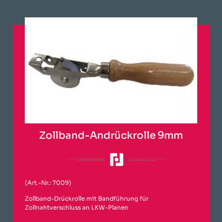
Zollband-Andrückrolle 9mm
(Art.-Nr.: 7009)
Zollband-Drückrolle mit Bandführung für
Zollnahtverschluss an LKW-Planen